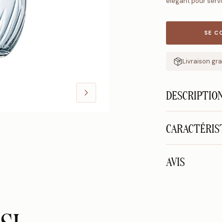
élégant pour servi
SE C
iement sécurisé - CB - Paypal - 3x sans frais
Livraison gr
DESCRIPTIO
CARACTÉRIS
AVIS