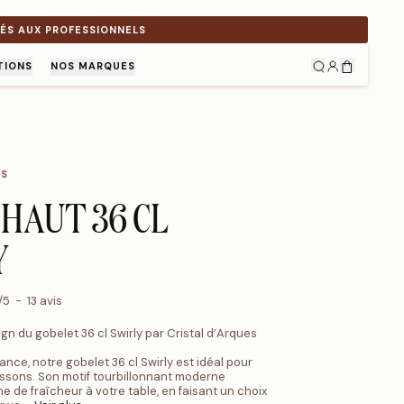
VÉS AUX PROFESSIONNELS
TIONS
NOS MARQUES
ES
HAUT 36 CL
Y
/
5
-
13
avis
gn du gobelet 36 cl Swirly par Cristal d’Arques
ance, notre gobelet 36 cl Swirly est idéal pour
issons. Son motif tourbillonnant moderne
 de fraîcheur à votre table, en faisant un choix